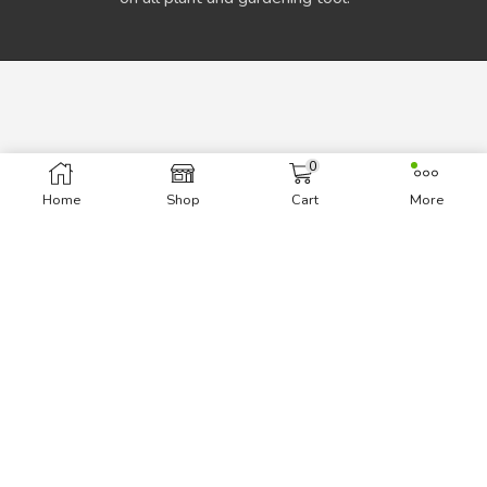
0
INFORMATION
Home
Shop
Cart
More
About Us
Delivery Information
Privacy Policy
Terms & Conditions
BEST DEALS
Super Deals
Today TOP Deal