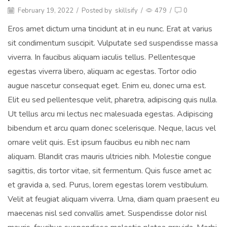
February 19, 2022
/
Posted by
skillsify
/
479
/
0
Eros amet dictum urna tincidunt at in eu nunc. Erat at varius
sit condimentum suscipit. Vulputate sed suspendisse massa
viverra. In faucibus aliquam iaculis tellus. Pellentesque
egestas viverra libero, aliquam ac egestas. Tortor odio
augue nascetur consequat eget. Enim eu, donec urna est.
Elit eu sed pellentesque velit, pharetra, adipiscing quis nulla.
Ut tellus arcu mi lectus nec malesuada egestas. Adipiscing
bibendum et arcu quam donec scelerisque. Neque, lacus vel
ornare velit quis. Est ipsum faucibus eu nibh nec nam
aliquam. Blandit cras mauris ultricies nibh. Molestie congue
sagittis, dis tortor vitae, sit fermentum. Quis fusce amet ac
et gravida a, sed. Purus, lorem egestas lorem vestibulum.
Velit at feugiat aliquam viverra. Urna, diam quam praesent eu
maecenas nisl sed convallis amet. Suspendisse dolor nisl